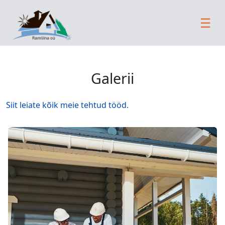
☰
Galerii
M
ei
st
Siit leiate kõik meie tehtud tööd.
T
e
e
n
u
s
e
d
U